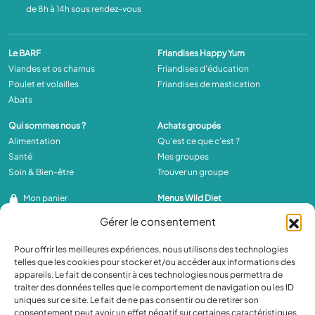
de 8h à 14h sous rendez-vous
Le BARF
Friandises Happy Yum
Viandes et os charnus
Friandises d'éducation
Poulet et volailles
Friandises de mastication
Abats
Qui sommes nous ?
Achats groupés
Alimentation
Qu’est ce que c’est ?
Santé
Mes groupes
Soin & Bien-être
Trouver un groupe
Mon panier
Menus Wild Diet
Se connecter
Pour Chien
Gérer le consentement
Pour Chat
Pour offrir les meilleures expériences, nous utilisons des technologies
Compléments
Livraison
telles que les cookies pour stocker et/ou accéder aux informations des
En poudre
Chronofresh
appareils. Le fait de consentir à ces technologies nous permettra de
Huiles
Réfrigérée
traiter des données telles que le comportement de navigation ou les ID
uniques sur ce site. Le fait de ne pas consentir ou de retirer son
Complexes
Click & Collect
consentement peut avoir un effet négatif sur certaines caractéristiques