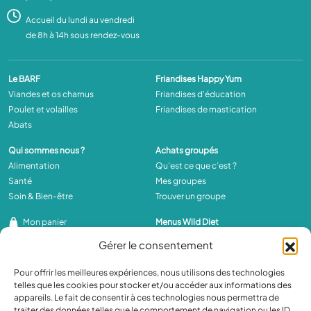
Accueil du lundi au vendredi
de 8h à 14h sous rendez-vous
Le BARF
Friandises Happy Yum
Viandes et os charnus
Friandises d'éducation
Poulet et volailles
Friandises de mastication
Abats
Qui sommes nous ?
Achats groupés
Alimentation
Qu’est ce que c’est ?
Santé
Mes groupes
Soin & Bien-être
Trouver un groupe
Mon panier
Menus Wild Diet
Se connecter
Pour Chien
Gérer le consentement
Pour Chat
Pour offrir les meilleures expériences, nous utilisons des technologies
Compléments
Livraison
telles que les cookies pour stocker et/ou accéder aux informations des
En poudre
Chronofresh
appareils. Le fait de consentir à ces technologies nous permettra de
Huiles
Réfrigérée
traiter des données telles que le comportement de navigation ou les ID