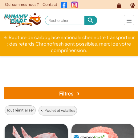
Qui sommes nous ?
Contact
⚠️ Rupture de carboglace nationale chez notre transporteur
: des retards Chronofresh sont possibles, merci de votre
compréhension.
›
Filtres
×
Tout réinitialiser
Poulet et volailles