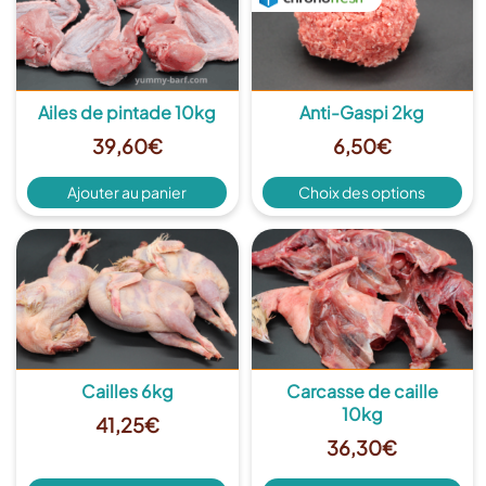
Ailes de pintade 10kg
Anti-Gaspi 2kg
39,60
€
6,50
€
Ce
Ajouter au panier
Choix des options
pro
a
plu
Plus de détails
Plus de détails
var
Les
opt
pe
êtr
cho
Cailles 6kg
Carcasse de caille
sur
10kg
41,25
€
la
36,30
€
pa
du