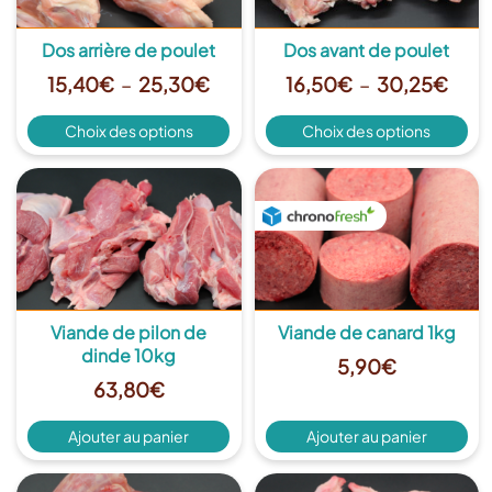
Dos arrière de poulet
Dos avant de poulet
Plage
Plag
15,40
€
–
25,30
€
16,50
€
–
30,25
€
de
de
Ce
Ce
Choix des options
Choix des options
prix :
prix :
produit
pro
15,40€
a
16,5
a
plusieurs
plu
Plus de détails
à
Plus de détails
à
variations.
var
25,30€
30,
Les
Les
options
opt
peuvent
pe
être
êtr
choisies
cho
Viande de pilon de
Viande de canard 1kg
sur
sur
dinde 10kg
5,90
€
la
la
63,80
€
page
pa
du
du
Ajouter au panier
Ajouter au panier
produit
pro
Plus de détails
Plus de détails