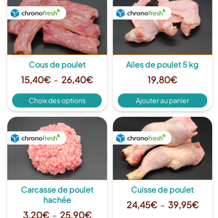
Cous de poulet
Ailes de poulet 5 kg
Plage
15,40
€
–
26,40
€
19,80
€
de
Ce
Choix des options
Ajouter au panier
prix :
produit
15,40€
a
plusieurs
Plus de détails
à
Plus de détails
variations.
26,40€
Les
options
peuvent
être
choisies
Carcasse de poulet
Cuisse de poulet
sur
hachée
Plag
24,45
€
–
39,95
€
la
Plage
3,20
€
–
25,90
€
de